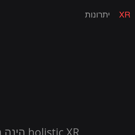
XR
יתרונות
stic XR