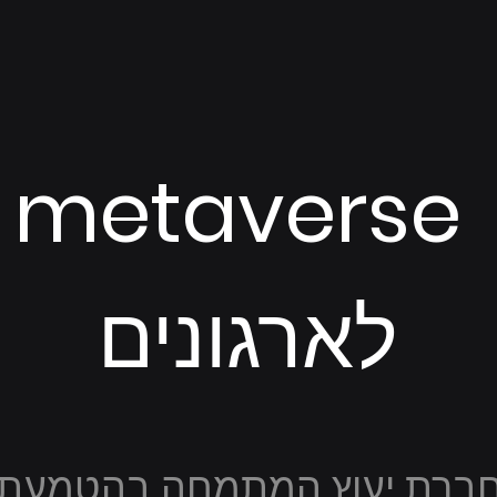
metaverse
לארגונים
holi הינה חברת יעוץ המתמחה בהטמ